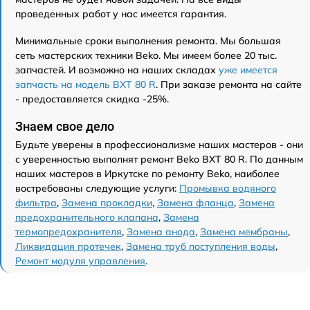
проведенных работ у нас имеется гарантия.
Минимальные сроки выполнения ремонта. Мы большая
сеть мастерских техники Beko. Мы имеем более 20 тыс.
запчастей. И возможно на наших складах
уже имеется
запчасть на модель BXT 80 R
. При заказе ремонта на сайте
- предоставляется скидка -25%.
Знаем свое дело
Будьте уверены в профессионализме наших мастеров - они
с уверенностью выполнят ремонт Beko BXT 80 R. По данным
наших мастеров в Иркутске по ремонту Beko, наиболее
востребованы следующие услуги:
Промывка водяного
фильтра
,
Замена прокладки
,
Замена фланца
,
Замена
предохранительного клапана
,
Замена
термопредохранителя
,
Замена анода
,
Замена мембраны
,
Ликвидация протечек
,
Замена труб поступления воды
,
Ремонт модуля управления
.