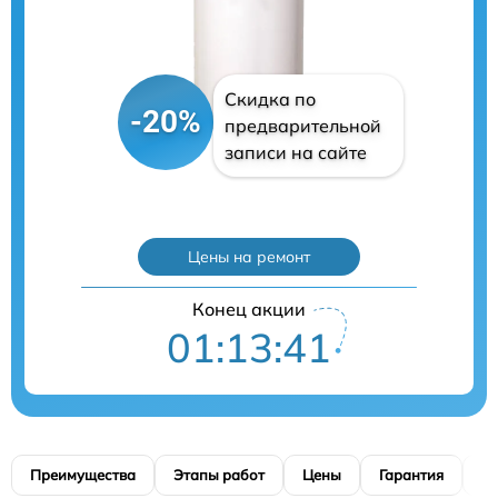
Скидка по
-20%
предварительной
записи на сайте
Цены на ремонт
Конец акции
01:13:40
Преимущества
Этапы работ
Цены
Гарантия
М