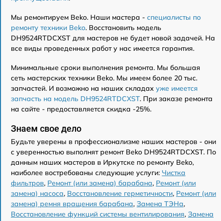
Мы ремонтируем Beko. Наши мастера -
специалисты по
ремонту техники Beko
. Восстановить модель
DH9524RTDCXST для мастеров не будет новой задачей. На
все виды проведенных работ у нас имеется гарантия.
Минимальные сроки выполнения ремонта. Мы большая
сеть мастерских техники Beko. Мы имеем более 20 тыс.
запчастей. И возможно на наших складах
уже имеется
запчасть на модель DH9524RTDCXST
. При заказе ремонта
на сайте - предоставляется скидка -25%.
Знаем свое дело
Будьте уверены в профессионализме наших мастеров - они
с уверенностью выполнят ремонт Beko DH9524RTDCXST. По
данным наших мастеров в Иркутске по ремонту Beko,
наиболее востребованы следующие услуги:
Чистка
фильтров
,
Ремонт (или замена) барабана
,
Ремонт (или
замена) насоса
,
Восстановление герметичности
,
Ремонт (или
замена) ремня вращения барабана
,
Замена ТЭНа
,
Восстановление функций системы вентилирования
,
Замена