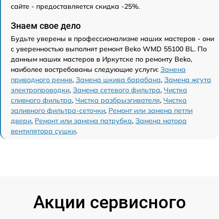
сайте - предоставляется скидка -25%.
Знаем свое дело
Будьте уверены в профессионализме наших мастеров - они
с уверенностью выполнят ремонт Beko WMD 55100 BL. По
данным наших мастеров в Иркутске по ремонту Beko,
наиболее востребованы следующие услуги:
Замена
приводного ремня
,
Замена шкива барабана
,
Замена жгута
электропроводки
,
Замена сетевого фильтра
,
Чистка
сливного фильтра
,
Чистка разбрызгивателя
,
Чистка
заливного фильтра-сеточки
,
Ремонт или замена петли
двери
,
Ремонт или замена патрубка
,
Замена мотора
вентилятора сушки
.
Акции сервисного