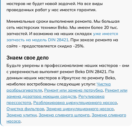
мастеров не будет новой задачей. На все виды
проведенных работ у нас имеется гарантия.
Минимальные сроки выполнения ремонта. Мы большая
сеть мастерских техники Beko. Мы имеем более 20 тыс.
запчастей. И возможно на наших складах
уже имеется
запчасть на модель DIN 28421
. При заказе ремонта на
сайте - предоставляется скидка -25%.
Знаем свое дело
Будьте уверены в профессионализме наших мастеров - они
с уверенностью выполнят ремонт Beko DIN 28421. По
данным наших мастеров в Иркутске по ремонту Beko,
наиболее востребованы следующие услуги:
Чистка
разбрызгивателя
,
Ремонт или замена патрубка
,
Ремонт или
замена дозатора моющих средств
,
Регулировка
прессостата
,
Разблокировка циркуляционного насоса
,
Очистка фильтров
,
Замена циркуляционного насоса
,
Замена улитки
,
Замена сливного шланга
,
Замена сливного
насоса
.