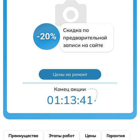
Скидка по
-20%
предварительной
записи на сайте
Цены на ремонт
Конец акции
01:13:40
Преимущества
Этапы работ
Цены
Гарантия
М