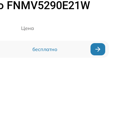
ko FNMV5290E21W
Цена
бесплатно