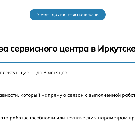
от 60 мин
У меня другая неисправность
от 60 мин
от 60 мин
а сервисного центра в Иркутск
GX
от 60 мин
мплектующие — до 3 месяцев.
от 60 мин
от 60 мин
авности, который напрямую связан с выполненной рабо
o
от 60 мин
ата работоспособности или техническим параметрам пр
0
от 60 мин