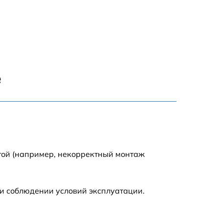
1550 р
1200 р
1100 р
е
750 р
1100 р
1200 р
той (например, некорректный монтаж
900 р
и соблюдении условий эксплуатации.
600 р